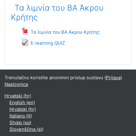
Τα λιμνία του ΒΑ Άκρου
Κρήτης
Datoteka
Τα λιμνία του ΒΑ Άκρου Κρήτης
Test
E-learning QUIZ
Trenutačno koristite anonimni pristup sustavu (
Prijava
)
Naslovnica
Hrvatski ‎(hr)‎
English ‎(en)‎
Hrvatski ‎(hr)‎
Italiano ‎(it)‎
Shqip ‎(sq)‎
Slovenščina ‎(sl)‎