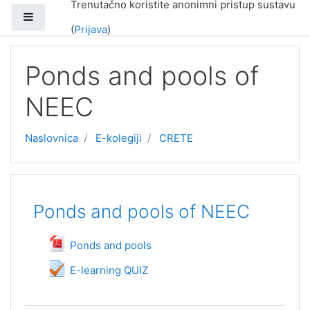
Trenutačno koristite anonimni pristup sustavu
Preskoči na sadržaj
Bočni panel
(
Prijava
)
Ponds and pools of
NEEC
Naslovnica
E-kolegiji
CRETE
Uvod
Ponds and pools of NEEC
Datoteka
Ponds and pools
Test
E-learning QUIZ